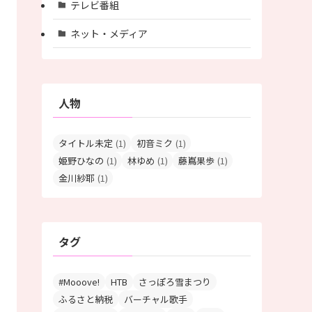
テレビ番組
ネット・メディア
人物
タイトル未定
(1)
初音ミク
(1)
姫野ひなの
(1)
林ゆめ
(1)
藤嶌果歩
(1)
金川紗耶
(1)
タグ
#Mooove!
HTB
さっぽろ雪まつり
ふるさと納税
バーチャル歌手