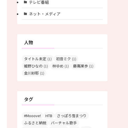
テレビ番組
ネット・メディア
人物
タイトル未定
(1)
初音ミク
(1)
姫野ひなの
(1)
林ゆめ
(1)
藤嶌果歩
(1)
金川紗耶
(1)
タグ
#Mooove!
HTB
さっぽろ雪まつり
ふるさと納税
バーチャル歌手