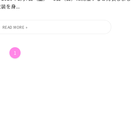
を身...
1